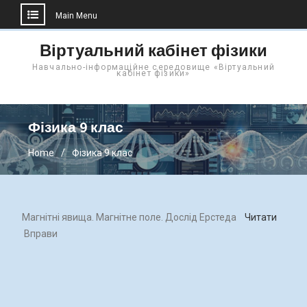
Main Menu
Skip
Віртуальний кабінет фізики
to
Навчально-інформаційне середовище «Віртуальний
content
кабінет фізики»
Фізика 9 клас
Home
Фізика 9 клас
Магнітні явища. Магнітне поле. Дослід Ерстеда
Читати
Вправи