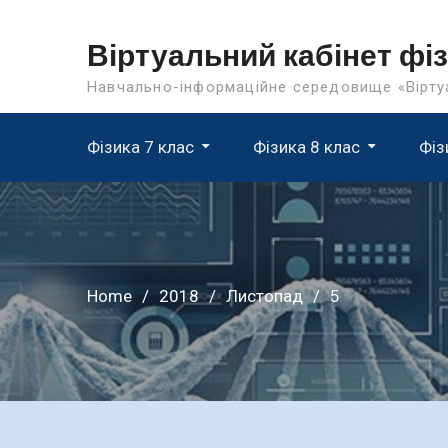
Skip
to
Віртуальний кабінет фі
content
Навчально-інформаційне середовище «Віртуа
Фізика 7 клас
Фізика 8 клас
Фіз
Home
2018
Листопад
5