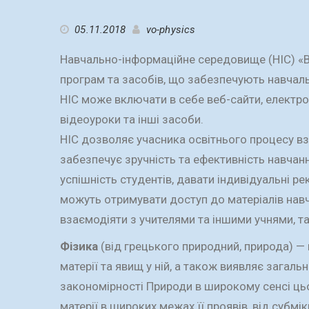
05.11.2018
vo-physics
Навчально-інформаційне середовище (НІС) «Ві
програм та засобів, що забезпечують навчаль
НІС може включати в себе веб-сайти, електрон
відеоуроки та інші засоби.
НІС дозволяє учасника освітнього процесу вз
забезпечує зручність та ефективність навчан
успішність студентів, давати індивідуальні ре
можуть отримувати доступ до матеріалів навч
взаємодіяти з учителями та іншими учнями, та
Фізика
(від грецького природний, природа) — 
матерії та явищ у ній, а також виявляє загаль
закономірності Природи в широкому сенсі цьо
матерії в широких межах її проявів, від субм