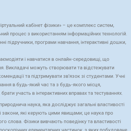
ртуальний кабінет фізики» – це комплекс систем,
ний процес з використанням інформаційних технологій.
ні підручники, програми навчання, інтерактивні дошки,
аємодіяти і навчатися в онлайн-середовищі, що
ня. Викладачі можуть створювати та відстежувати
комендації та підтримувати зв’язок зі студентами. Учні
ання в будь-який час та з будь-якого місця,
 брати участь в інтерактивних вправах та тестуваннях.
природнича наука, яка досліджує загальні властивості
ні закони, які керують цими явищами; це наука про
го слова. Фізики вивчають поведінку та властивості
ікроскопічних елементарних частинок, з яких побудоване